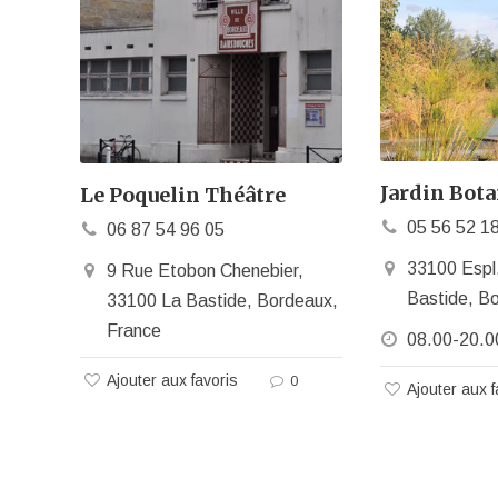
Jardin Bot
Le Poquelin Théâtre
05 56 52 1
06 87 54 96 05
33100 Espl.
9 Rue Etobon Chenebier,
Bastide, B
33100 La Bastide, Bordeaux,
France
08.00-20.0
Ajouter aux favoris
0
Ajouter aux f