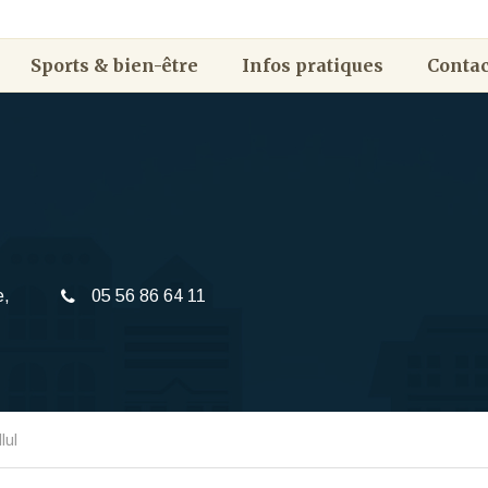
Sports & bien-être
Infos pratiques
Contac
e,
05 56 86 64 11
lul