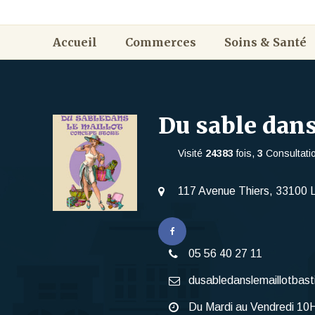
Accueil
Commerces
Soins & Santé
Du sable dans
Visité
24383
fois,
3
Consultatio
117 Avenue Thiers, 33100 
05 56 40 27 11
dusabledanslemaillotbas
Du Mardi au Vendredi 1