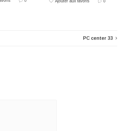
avoris
0
Ajouter aux favoris
0
PC center 33