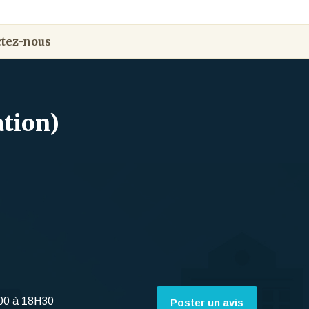
tez-nous
ation)
00 à 18H30
Poster un avis