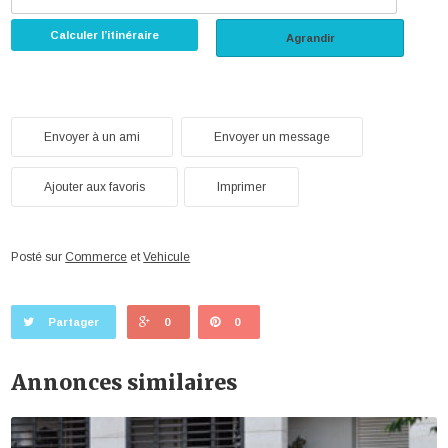
Calculer l’itinéraire
Agrandir
Envoyer à un ami
Envoyer un message
Ajouter aux favoris
Imprimer
Posté sur
Commerce
et
Vehicule
Partager
0
0
Annonces similaires