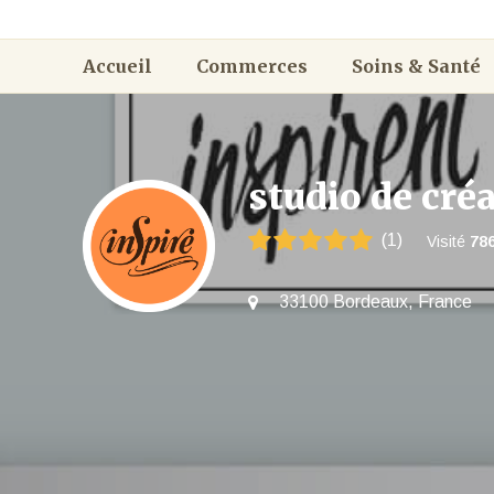
Accueil
Commerces
Soins & Santé
studio de cré
(1)
Visité
78
33100 Bordeaux, France