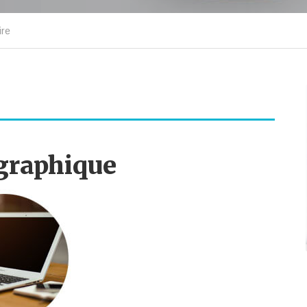
ire
graphique