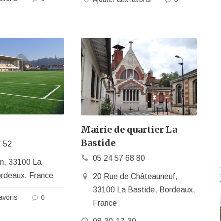
0
Mairie de quartier La
Bastide
7 52
05 24 57 68 80
in, 33100 La
ordeaux, France
20 Rue de Châteauneuf,
33100 La Bastide, Bordeaux,
avoris
0
France