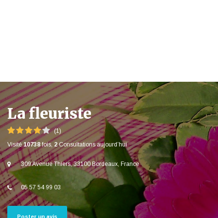
La fleuriste
(1)
Visité
10738
fois,
2
Consultations aujourd’hui
309 Avenue Thiers, 33100 Bordeaux, France
05 57 54 99 03
Poster un avis