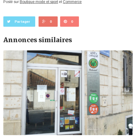
Posté sur
Boutique mode et sport
et
Commerce
Partager
0
0
Annonces similaires