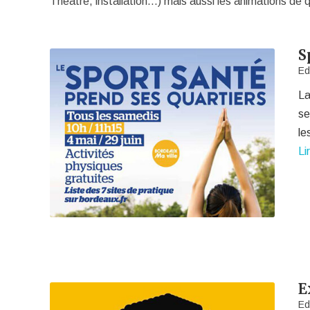
Théatre, installation…) mais aussi les animations de q
S
Ed
La
se
le
Li
E
Ed