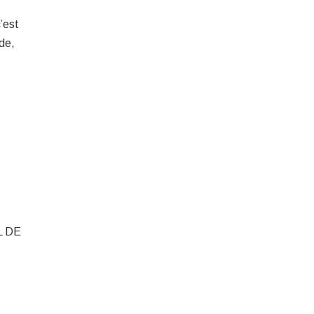
’est
de,
L DE