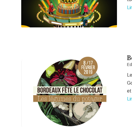
Li
B
Ed
Le
Go
et
Li