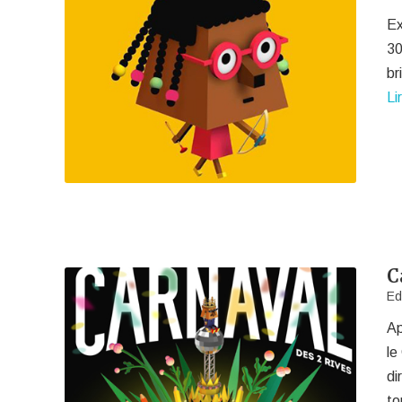
Ex
30
br
Li
C
Ed
Ap
le
di
to