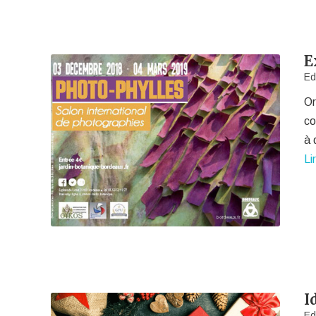
E
Ed
Or
co
à 
Li
I
Ed