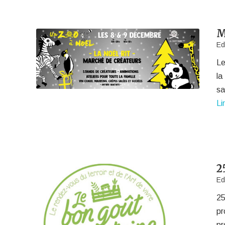
M
Ed
Le
la
sa
Li
2
Ed
25
pr
pr