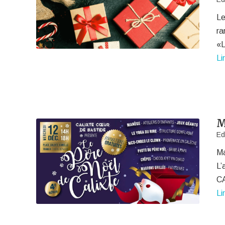
Le
ra
«L
Li
M
Ed
Ma
L’
CA
Li