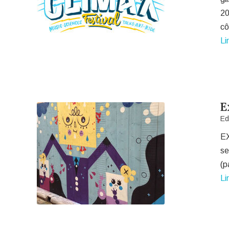
20
c
Li
E
Ed
EX
se
(p
Li