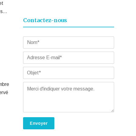
et
les…
Contactez-nous
mbre
ervé