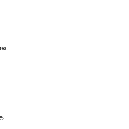
res,
25
a