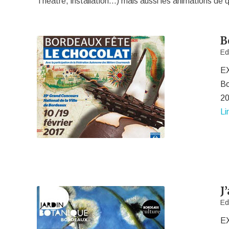
Théatre, installation…) mais aussi les animations de q
B
Ed
EX
Bo
20
Li
J
Ed
EX