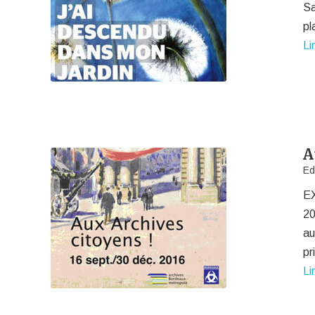
Sa
pl
Li
A
Ed
EX
20
au
pr
Li