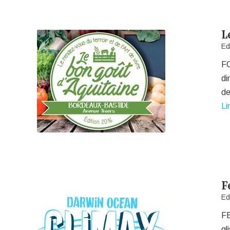
L
Ed
FO
di
de
Li
F
Ed
FE
gl