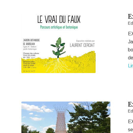
E
Ed
EX
Ja
bo
d
Li
E
Ed
E
se