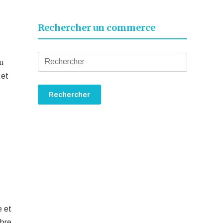
Rechercher un commerce
u
 et
e et
mbre