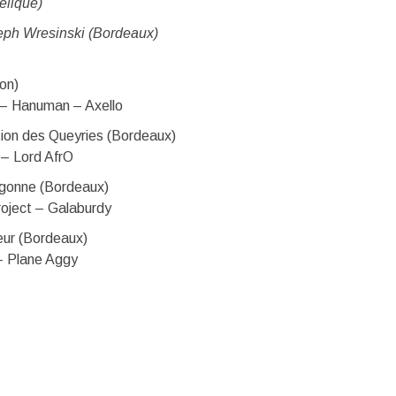
élique)
eph Wresinski (Bordeaux)
on)
 – Hanuman – Axello
tion des Queyries (Bordeaux)
 – Lord AfrO
rgonne (Bordeaux)
roject – Galaburdy
eur (Bordeaux)
 – Plane Aggy