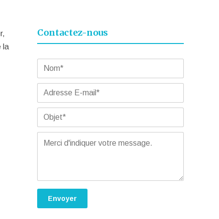
Contactez-nous
r,
 la