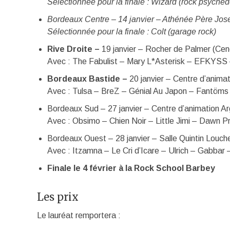
Sélectionnée pour la finale : Wizard (rock psychéd
Bordeaux Centre – 14 janvier – Athénée Père Jos
Sélectionnée pour la finale : Colt (garage rock)
Rive Droite –
19 janvier – Rocher de Palmer (Cen
Avec : The Fabulist – Mary L*Asterisk – EFKYSS
Bordeaux Bastide –
20 janvier – Centre d’anima
Avec : Tulsa – BreZ – Génial Au Japon – Fantöms
Bordeaux Sud – 27 janvier – Centre d’animation A
Avec : Obsimo – Chien Noir – Little Jimi – Dawn P
Bordeaux Ouest – 28 janvier – Salle Quintin Louch
Avec : Itzamna – Le Cri d’Icare – Ulrich – Gabbar
Finale le 4 février à la Rock School Barbey
Les prix
Le lauréat remportera :