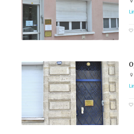
Li
O
Li