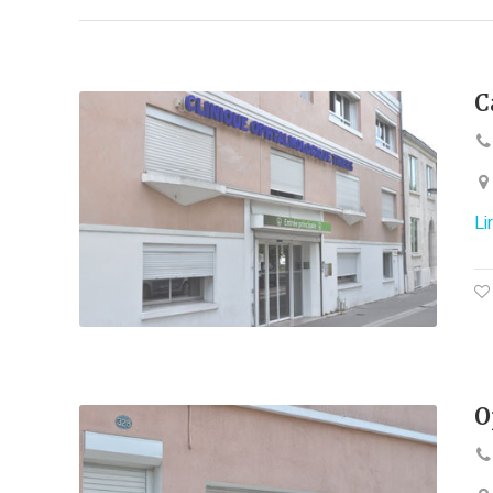
C
Li
O