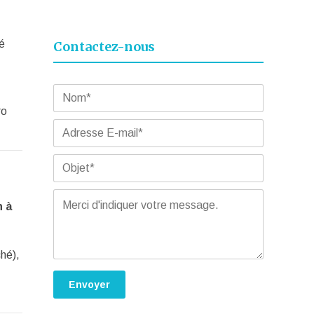
é
Contactez-nous
ro
n à
hé),