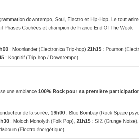
ogrammation downtempo, Soul, Electro et Hip-Hop. Le tout anim
ectif Phases Cachées et champion de France End Of The Weak
h00
: Moonlander (Electronica Trip-hop)
21h15
: Poumon (Elect
45
: Kognitif (Trip-hop / Downtempo).
pose une ambiance
100% Rock pour sa première participatio
conducteur de la soirée,
19h00
: Blue Bombay (Rock Space psyc
0h30
: Moloch Monolyth (Folk Pop),
21h15
: SIZ (Grunge Noise),
aboum (Electro énergétique).