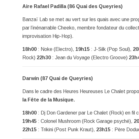
Aire Rafael Padilla (86 Quai des Queyries)
Banzaï Lab se met au vert sur les quais avec une pr
par l’inénarrable Cheeko, membre fondateur du coll
improvisation Hip-Hop).
18h00
: Noke (Electro),
19h15
: J-Silk (Pop Soul),
20
Rock)
22h30
: Jean du Voyage (Electro Groove)
23h
Darwin (87 Quai de Queyries)
Dans le cadre des Heures Heureuses Le Chalet pro
la Fête de la Musique.
18h00
: Dj Don Gardener par Le Chalet (Rock) en fil 
19h45
: Colonel Mushroom (Rock Garage psyché),
2
22h15
: Trikini (Post Punk Kraut),
23h15
: Père Dodud