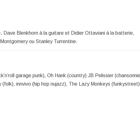
 Dave Blenkhorn à la guitare et Didier Ottaviani à la batterie,
 Montgomery ou Stanley Turrentine.
ck’n’roll garage punk), Oh Hank (country) JB Pelissier (chansonni
 (folk), innvivo (hip hop nujazz), The Lazy Monkeys (funkystreet)