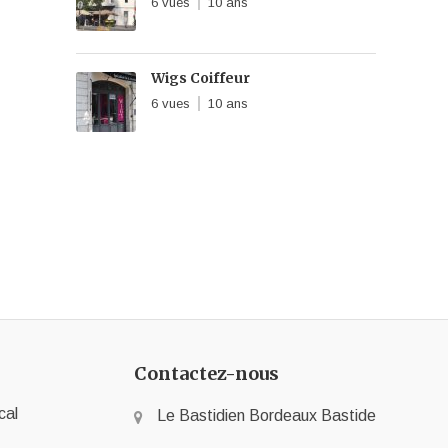
6 vues
10 ans
Wigs Coiffeur
6 vues
10 ans
Contactez-nous
cal
Le Bastidien Bordeaux Bastide