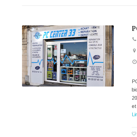
P
PC
bi
20
et
Li