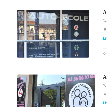
A
Li
A
Li